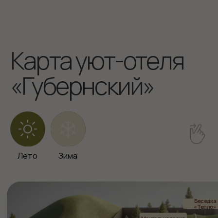
Бронирование
info@gubernskaya-
8-961-710-0111
hotel.ru
Баня / Банный чан
8-923-470-7000
Ресторан «Тепло»
8-960-935-2828
Кемеровская область, Горнолыжный
курорт Шерегеш Гора Зеленая, ул.
Снежная, 27
101Hotels.com
Уют-отель «Губернский» входит в состав
группы компаний «ЛФ Холдинг»