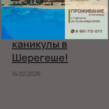
Баня на дровах
Гостиница «Губернская»,
Ресторан «Тепло», 1 этаж
СПА-комплекс,
0 этаж
Банный чан
Как нас
найти
посмотреть на карте