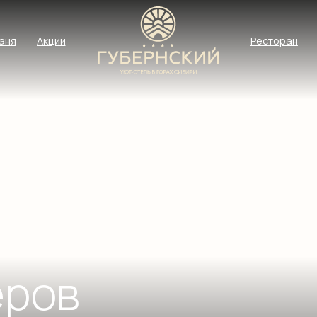
Акции
Ресторан
Беседка
Де
Беседка «Тепло»
Апарт-отель
альная зона
«Губернский»
ов
ица «Губернская»,
ан «Тепло», 1 этаж