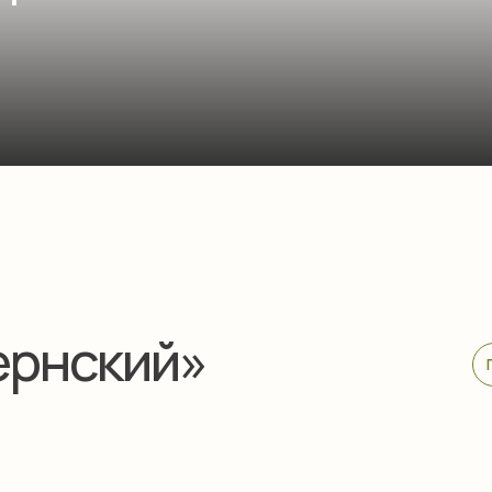
нский»
Гостиница – но
нт
Апартамент Семейный
Апартамент двухуровн