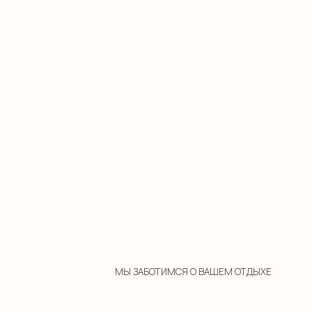
МЫ ЗАБОТИМСЯ О ВАШЕМ ОТДЫХЕ
Детская игровая
Игрушки, настольные
и видеоигры, детские книги в
отеле
и в гостинице на 1 этаже