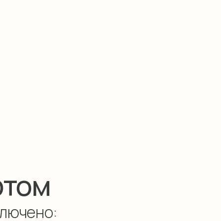
ом
ено:
Тренажерный зал
 сауна,
Кардио, зона свободных
травяным
весов, фитбол, коврики
 гостиницы
на 0 этаже гостиницы