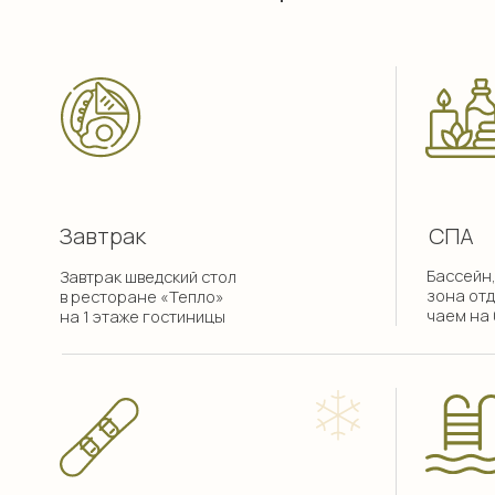
Скирум (зимой)
Теплый бас
(летом)
3 подогреваемы
Комната для сушки и хранения
бассейна (+28°
горнолыжного инвентаря в
шезлонги, пляж
отеле и в гостинице на 1 этаже
полотенца
Ваш 