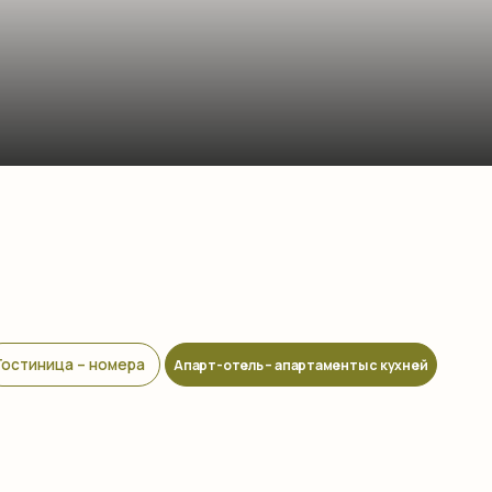
мера
Апарт-отель – апартаменты с кухней
евый
Апартамент в мансарде