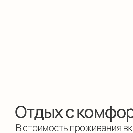
Отдых с комфорт
В стоимость проживания включ
Завтрак
СПА
Бассейн, хамам,
Завтрак шведский стол
зона отдыха с 
в ресторане «Тепло»
чаем на 0 этаже
на 1 этаже гостиницы