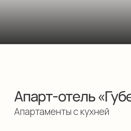
Банный чан
Апарт-отель «Губер
Апартаменты с кухней
Все
Апартамент на 1 этаже
Апартаме