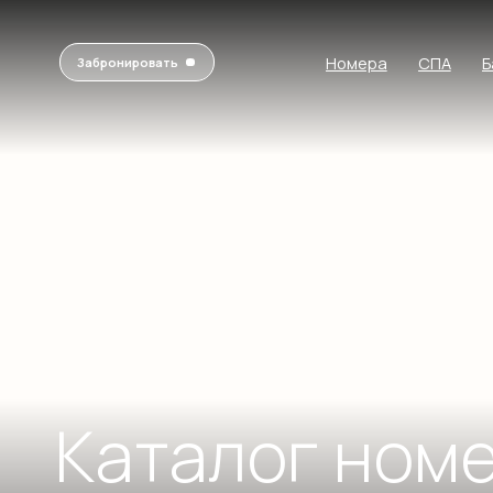
Номера
СПА
Баня
Забронировать
Манг
Баня на дровах
Каталог номер
Гостин
Рестор
СПА-комплекс, 0
этаж