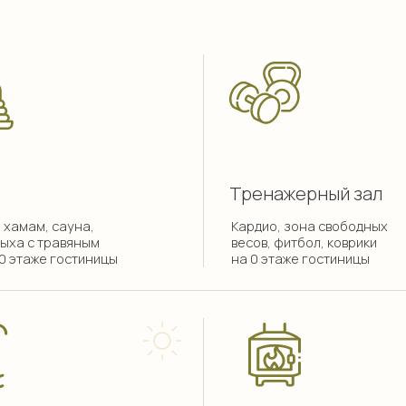
Беседка с камином
сейн на улице
х
Уютные кресла, ТВ,
С+30°С),
музыкальное оборудование,
ные
настольные игры
(возможна аренда по часам)
идеальный день