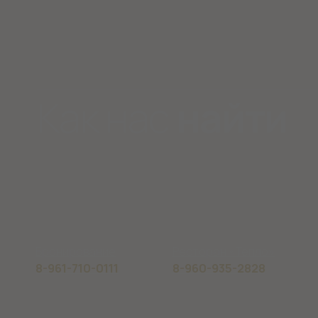
8-961-710-0111
8-960-935-2828
8-923
Официальный сайт ООО «Губерния»
ИНН 4217147207
Политика