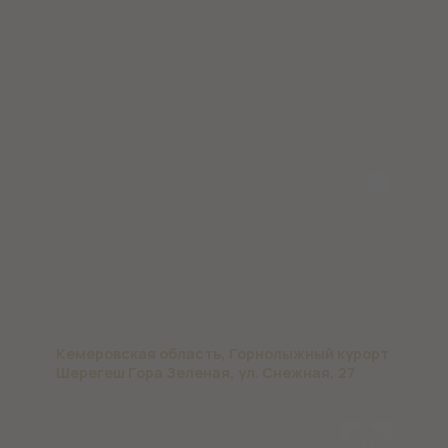
ль «Губернский» входит в состав
группы компаний «ЛФ Холдинг»
101Hotels.com
Правила проживания
Разработка сайта