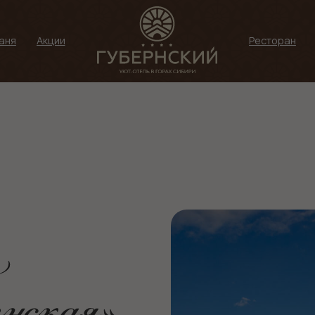
Акции
Ресторан
Беседка
Де
Беседка «Тепло»
Апарт-отель
альная зона
«Губернский»
ица «Губернская»,
ан «Тепло», 1 этаж