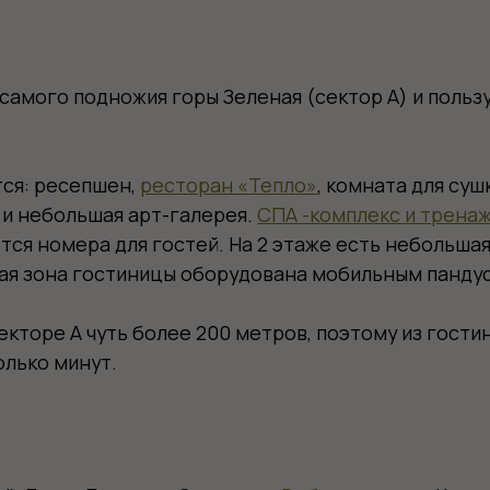
есепшен,
ресторан «Тепло»
, комната для сушки и хранен
большая арт-галерея.
СПА -комплекс и тренажерный зал
н
мера для гостей. На 2 этаже есть небольшая зона отдыха
она гостиницы оборудована мобильным пандусом, при не
е А чуть более 200 метров, поэтому из гостиницы можно
минут.
кс, Делюкс и Стандарт.
Выбрать номер
Каждому Гостю м
ский матрас, меню подушек, сейф, чайная станция, халат
я доска. Номера оснащены кофеварками. По запросу го
рочие мелочи, которые сделают ваш отдых комфортным и