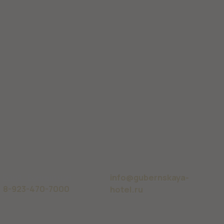
-470-7000
hotel.ru
Уют-оте
 конфиденциальности
Пользовательское соглашение
Публичная оферта