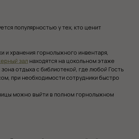
ия горнолыжного инвентаря,
аходятся на цокольном этаже
 с библиотекой, где любой Гость
обходимости сотрудники быстро
 выйти в полном горнолыжном
ы обеспечим достойный уровень
ы и тапочки, полотенца,
стей предоставим детскую
 беззаботным!