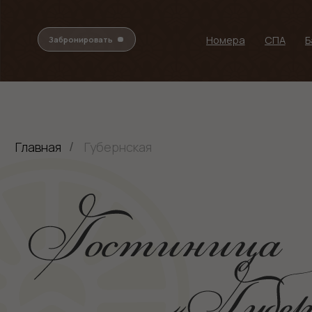
Номера
СПА
Баня
Забронировать
Манг
Главная
Губернская
/
Баня на дровах
Гостин
Рестор
СПА-комплекс, 0
этаж