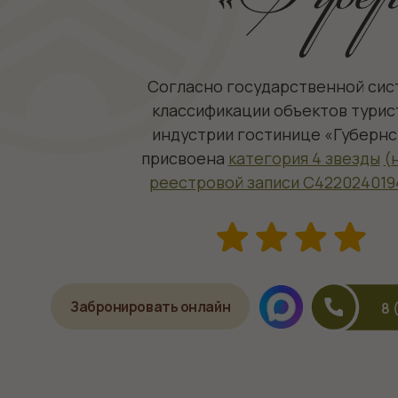
Согласно государственной системе
Банный чан
классификации объектов туристкой
индустрии гостинице «Губернская»
присвоена
категория 4 звезды
(номер
реестровой записи С422024019472)
.
Забронировать онлайн
8 (961) 7
О гостинице
«Губернская» расположена очень удобно – у самого