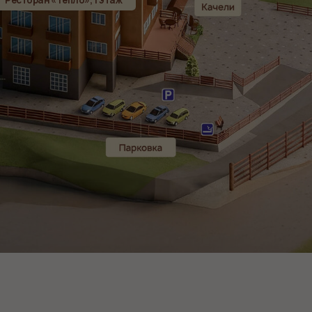
/ Банный чан
info@gubernskaya-
Кемеро
Шереге