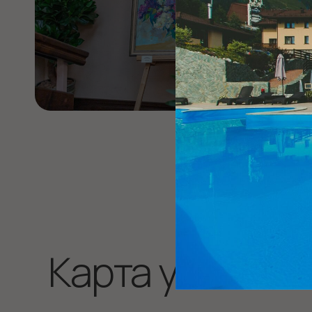
Карта уют-отеля
Манг