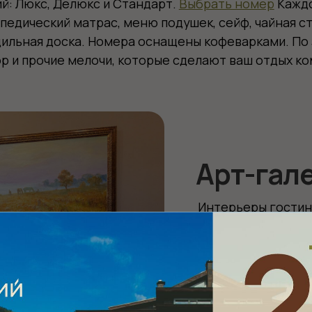
Арт-галерея
Интерьеры гостиницы и номер
известных российских художн
таблички под картинами, перей
узнайте больше о художнике 
На 1 этаже гостиницы распола
Гости могут приобрести понра
искусстве у администраторов
предоставлены новокузнецкой