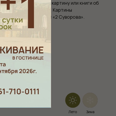
Лето
Зима