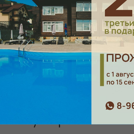
 «Губернский»
Беседка «Тепло»
Апарт-отель
альная зона
«Губернский»