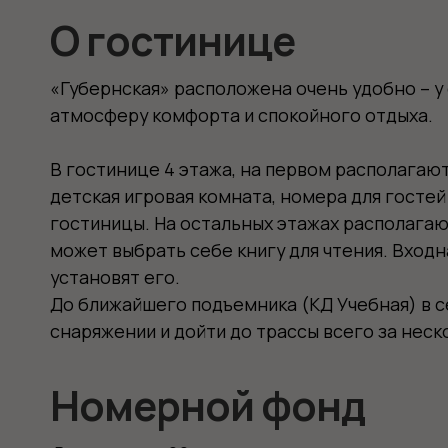
атмосферу комфорта и спокойного отдыха.
В гостинице 4 этажа, на первом располагаются: р
детская игровая комната, номера для гостей и не
гостиницы. На остальных этажах располагаются но
может выбрать себе книгу для чтения. Входная з
установят его.
До ближайшего подъемника (КД Учебная) в сектор
снаряжении и дойти до трассы всего за несколько 
Номерной фонд
В гостинице 20 номеров различных категорий: Лю
комфорта и сервиса. В каждом номере: ортопедиче
косметические принадлежности, утюг и гладильна
кроватку, махровые простыни, швейный набор и п