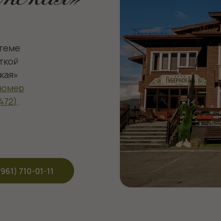
10-01-11
 подножия горы Зеленая (сектор А) и пользуется популя