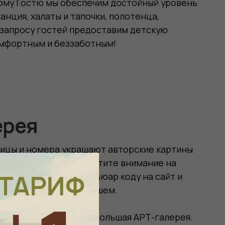
а украшают авторские картины
иков. Обратите внимание на
дите по кьюар коду на сайт и
ее написавшем.
гается небольшая АРТ-галерея.
вившуюся картину или книги об
 ресепшен. Картины
 галереей «2 Суворова».