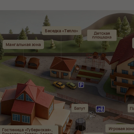
ица «Губернская»,
ан «Тепло», 1 этаж