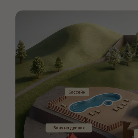
Баня на дровах
Гостин
Рестор
СПА-комплекс, 0
этаж
Банный чан