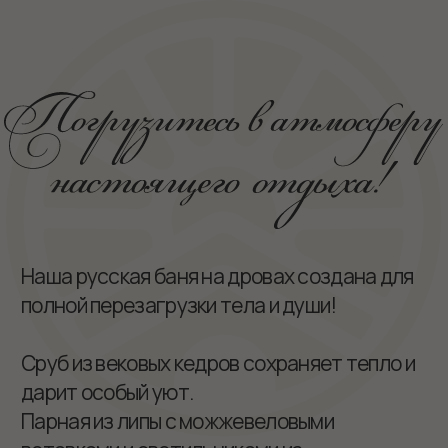
Сруб из вековых кедров сохраняет тепло и
дарит особый уют.
Парная из липы с можжевеловыми
вставками и светильниками из
гималайской соли, купель с ледяной
водой – идеальное сочетание для
восстановления сил. А для отдыха –
просторная комната с кухонной зоной.
В одном здании находятся 2 бани –
«Красная» и «Синяя»
(по основным цветам в оформлении
интерьера).
⧽
Парная
⧽
Купель с ледяной водой
⧽
Комната отдыха с кухонной зоной
⧽
Веники на выбор
⧽
Услуги парения
⧽
Доставка еды и напитков
⧽
Банный чан