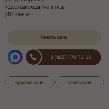
Банный чан
Чан расположен рядом с русской баней
на дровах и может быть заказан вместе с
услугами бани.
Температура воды +40°С.
В зимний сезон топится при уличной
температуре до -15С
С комфортом размещаются до 6
человек.
Предоставляем: полотенце, простынь,
тапочки.
Душистые травы (услуга платная)
Узнать цены
8 (923) 470-70-00