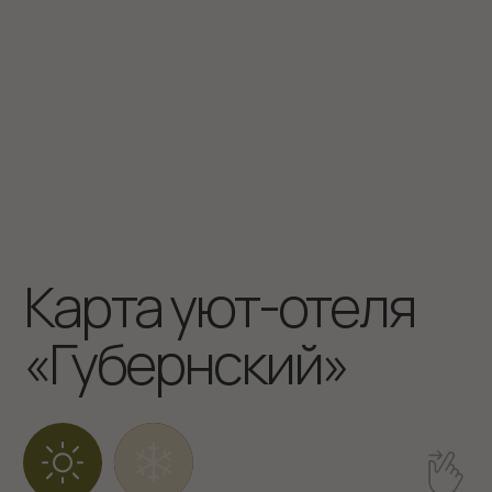
Ресторан «Тепло»
8-960-935-2828
Кемеровская область, Горнолыжный
курорт Шерегеш Гора Зеленая, ул.
Снежная, 27
101Hotels.com
Уют-отель «Губернский» входит в состав
группы компаний «ЛФ Холдинг»
Официальный сайт ООО «Губерния»
ИНН 4217147207