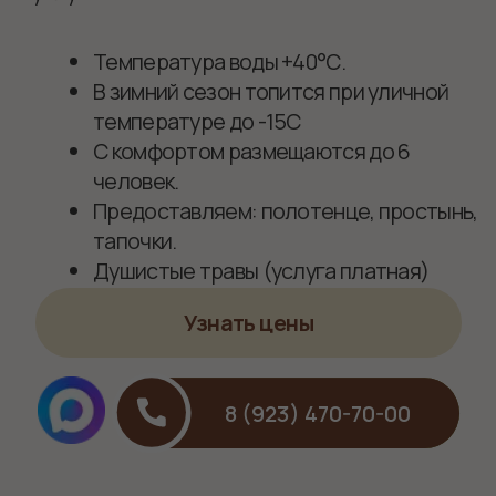
Карта уют-отеля
«Губернский»