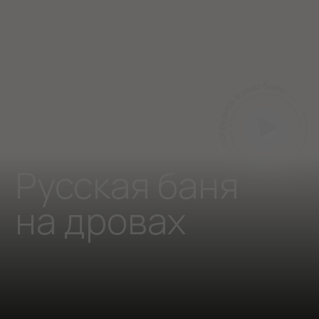
Русская баня
на дровах
Наша русская баня на дровах создана для
полной перезагрузки тела и души!