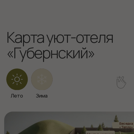
Бронирование
info@gubernskaya-
8-961-710-0111
hotel.ru
Баня / Банный чан
8-923-470-7000
Ресторан «Тепло»
8-960-935-2828
Кемеровская область, Горнолыжный
курорт Шерегеш Гора Зеленая, ул.
Снежная, 27
101Hotels.com
Уют-отель «Губернский» входит в состав
группы компаний «ЛФ Холдинг»