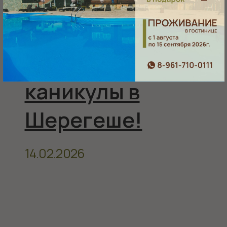
Баня на дровах
Гостиница «Губернская»,
Ресторан «Тепло», 1 этаж
СПА-комплекс,
0 этаж
Банный чан
Как нас
найти
посмотреть на карте