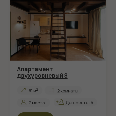
Апартамент
двухуровневый 11
2
2 комнаты
61 м
2 места
Доп. место: 5
Смотреть