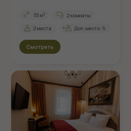
МЫ ЗАБОТИМСЯ О ВАШЕМ ОТДЫХЕ
Отдых с комфортом
В стоимость проживания
включено:
Завтрак
СПА
Бассейн, хамам, сауна,
Завтрак шведский стол
зона отдыха с
в ресторане «Тепло»
травяным чаем на 0
на 1 этаже гостиницы
этаже гостиницы
Тренажерный зал
Детская игровая