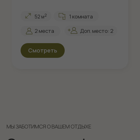
Карта уют-отеля
«Губернский»
Лето
Зима