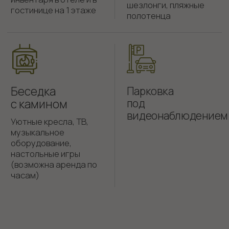
курорт Шерегеш Гора Зеленая, ул.
Снежная, 27
101Hotels.com
Уют-отель «Губернский» входит в состав
группы компаний «ЛФ Холдинг»
Официальный сайт ООО «Губерния»
ИНН 4217147207
Политика конфиденциальности
Пользовательское соглашение
Публичная оферта