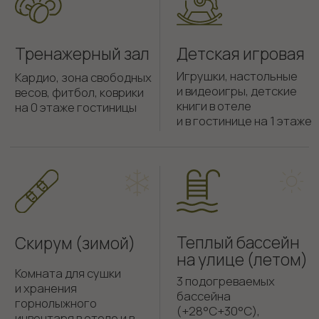
Как нас
найти
посмотреть на карте
Бронирование
info@gubernskaya-
8-961-710-0111
hotel.ru
Баня / Банный чан
8-923-470-7000
Ресторан «Тепло»
8-960-935-2828
Кемеровская область, Горнолыжный