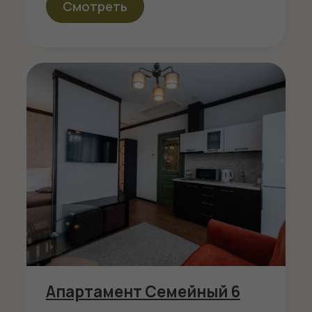
Апартамент
двухуровневый 8
2
2 комнаты
61 м
Доп. место: 5
2 места
Смотреть