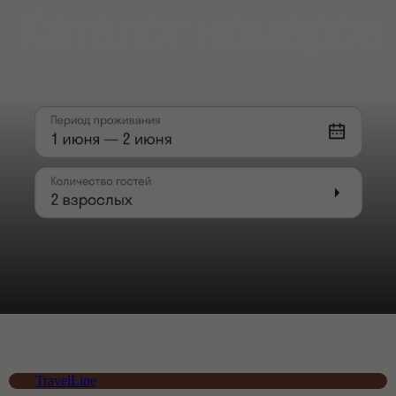
Апарт-отель
«Губернский»
Апартаменты с кухней
Гостиница – номера
Апарт-отель – апартаменты с кухней
TravelLine