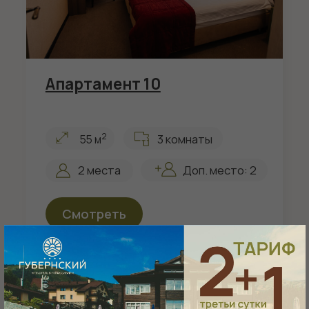
Игрушки, настольные
Кардио, зона свободных
и видеоигры, детские
весов, фитбол, коврики
книги в отеле
на 0 этаже гостиницы
и в гостинице на 1 этаже
Теплый бассейн
Скирум (зимой)
на улице (летом)
Комната для сушки
3 подогреваемых
и хранения
бассейна
горнолыжного
(+28°С+30°С),
инвентаря в отеле и в
шезлонги, пляжные
гостинице на 1 этаже
полотенца
Беседка
Парковка
с камином
под
видеонаблюдением
Уютные кресла, ТВ,
музыкальное