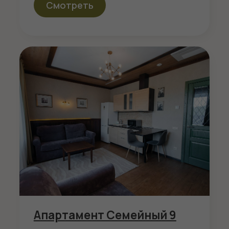
Апартамент в мансарде 12
2
1 комната
52 м
2 места
Доп. место: 2
Смотреть