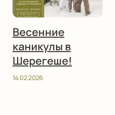
Баня на дровах
Гостиница «Губернская»,
Ресторан «Тепло», 1 этаж
СПА-комплекс,
0 этаж
Банный чан
Как нас
найти
посмотреть на карте