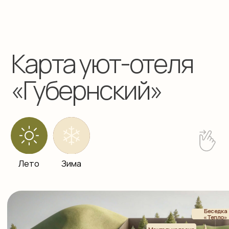
Бронирование
info@gubernskaya-
8-961-710-0111
hotel.ru
Баня / Банный чан
8-923-470-7000
Ресторан «Тепло»
8-960-935-2828
Кемеровская область, Горнолыжный
курорт Шерегеш Гора Зеленая, ул.
Снежная, 27
101Hotels.com
Уют-отель «Губернский» входит в состав
группы компаний «ЛФ Холдинг»